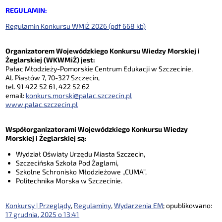
REGULAMIN:
Regulamin Konkursu WMiŻ 2026 (pdf 668 kb)
Organizatorem Wojewódzkiego Konkursu Wiedzy Morskiej i
Żeglarskiej (WKWMiŻ) jest:
Pałac Młodzieży-Pomorskie Centrum Edukacji w Szczecinie,
Al. Piastów 7, 70-327 Szczecin,
tel. 91 422 52 61, 422 52 62
email:
konkurs.morski@palac.szczecin.pl
www.palac.szczecin.pl
Współorganizatorami Wojewódzkiego Konkursu Wiedzy
Morskiej i Żeglarskiej są:
Wydział Oświaty Urzędu Miasta Szczecin,
Szczecińska Szkoła Pod Żaglami,
Szkolne Schronisko Młodzieżowe „CUMA”,
Politechnika Morska w Szczecinie.
Konkursy | Przeglądy
,
Regulaminy
,
Wydarzenia EM
; opublikowano:
17 grudnia, 2025 o 13:41