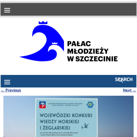
do
treści
SEARCH
←
Previous
Next
→
Nawigacja