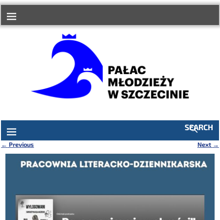
do
treści
SEARCH
←
Previous
Next
→
Nawigacja