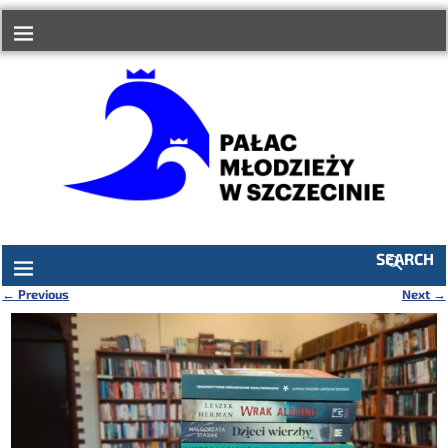
do
treści
SEARCH
←
Previous
Next
→
Nawigacja