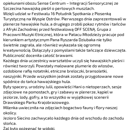
opiekunami obozu Sense Centrum – Integracji Sensorycznej ze
Szczecina hawajską pieśń o perłowych muszlach.
Wzięli udział w Festiwalu 16 Południk Spotkania z Piosenką
Turystyczną na Wyspie Ostrów. Pierwszego dnia zaprezentowali w
plenerze hawajskie hula, a drugiego zrobili pokaz rytmów i tańców
z Afryki Zachodniej przed festiwalową OFF SCENĄ. Grupa z
Pracowni Muzyki Etnicznej, która w Pałacu Młodzieży pracuje pod
kierunkiem artystycznym Pana Ryszarda Dziubaka nie tylko
świetnie zagrała, ale również wykazała się ogromną
kreatywnością. Dołączyły z pomysłami także tańczące dziewczęta.
Publiczność doceniła całość brawami.
Każdego dnia uczestnicy warsztatów uczyli się hawajskich pieśni i
również tworzyli. Powstały malowane plumerie do włosów,
ozdobione rafią notatniki, etniczne breloczki, bransoletki,
naszyjniki. Przede wszystkim jednak zostały przygotowane nowe
spódnice do tańca hawajskiego hula.
Były spacery, urodziny Julii, opowieści Hani o nietoperzach, sesje
zdjęciowe na pomostach, gry i zabawy w plenerze, kąpiel w
jeziorze, lody, gofry, a to wszystko w wyjątkowej scenerii
Drawskiego Parku Krajobrazowego.
Milenka uwieczniła na zdjęciach bogactwo fauny i flory naszej
okolicy.
Jezioro Siecino zachwycało każdego dnia od wschodu do zachodu
słońca.
Żal było pożegnać te widoki.