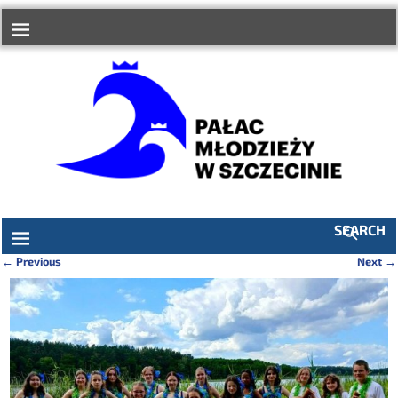
do
treści
SEARCH
←
Previous
Next
→
Nawigacja