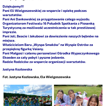
Dziękujemy!!!
Pani Eli Wielgoszewskiej za wsparcie i opiekę podczas
warsztatów.
Pani Ani Dankowskiej za przygotowanie całego wyjazdu.
Organizatorom Festiwalu 16 Południk Spotkania z Piosenką
Turystyczną za możliwość uczestniczenia w tak prestiżowej
imprezie.
Pani Joli, Beacie i Jakubowi za dowiezienie naszych bębnów na
miejsce.
Właścicielom Baru ,,Wyspa Smaków” na Wyspie Ostrów za
przepiękną figurkę Vaiany.
Pani Małgosi i całemu personelowi Ośrodka Wypoczynkowego
Ekoeden za cały pobyt i pyszne jedzenie.
Radzie Rodziców za wsparcie organizacji warsztatów.
Justyna Kozłowska
Fot. Justyna Kozłowska, Ela Wielgoszewska