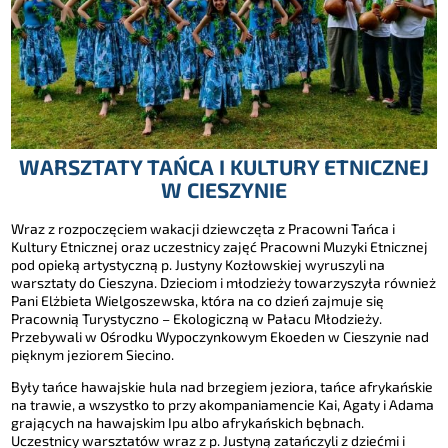
WARSZTATY TAŃCA I KULTURY ETNICZNEJ
W CIESZYNIE
Wraz z rozpoczęciem wakacji dziewczęta z Pracowni Tańca i
Kultury Etnicznej oraz uczestnicy zajęć Pracowni Muzyki Etnicznej
pod opieką artystyczną p. Justyny Kozłowskiej wyruszyli na
warsztaty do Cieszyna. Dzieciom i młodzieży towarzyszyła również
Pani Elżbieta Wielgoszewska, która na co dzień zajmuje się
Pracownią Turystyczno – Ekologiczną w Pałacu Młodzieży.
Przebywali w Ośrodku Wypoczynkowym Ekoeden w Cieszynie nad
pięknym jeziorem Siecino.
Były tańce hawajskie hula nad brzegiem jeziora, tańce afrykańskie
na trawie, a wszystko to przy akompaniamencie Kai, Agaty i Adama
grających na hawajskim Ipu albo afrykańskich bębnach.
Uczestnicy warsztatów wraz z p. Justyną zatańczyli z dziećmi i