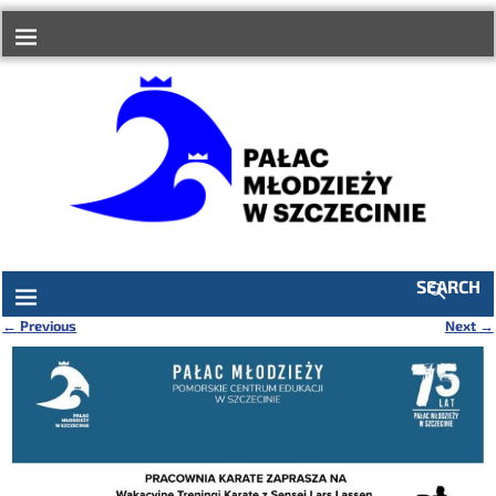
do
treści
SEARCH
←
Previous
Next
→
Nawigacja