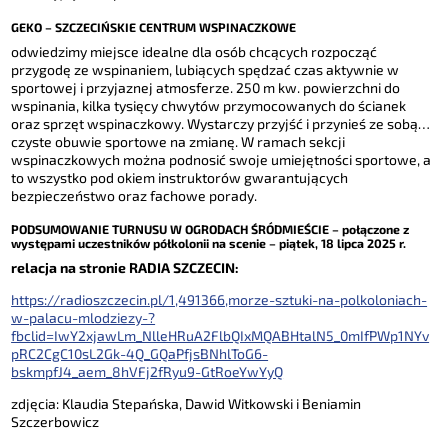
GEKO – SZCZECIŃSKIE CENTRUM WSPINACZKOWE
odwiedzimy miejsce idealne dla osób chcących rozpocząć
przygodę ze wspinaniem, lubiących spędzać czas aktywnie w
sportowej i przyjaznej atmosferze. 250 m kw. powierzchni do
wspinania, kilka tysięcy chwytów przymocowanych do ścianek
oraz sprzęt wspinaczkowy. Wystarczy przyjść i przynieś ze sobą…
czyste obuwie sportowe na zmianę. W ramach sekcji
wspinaczkowych można podnosić swoje umiejętności sportowe, a
to wszystko pod okiem instruktorów gwarantujących
bezpieczeństwo oraz fachowe porady.
PODSUMOWANIE TURNUSU W OGRODACH ŚRÓDMIEŚCIE –
połączone z
występami uczestników półkolonii na scenie – piątek, 18 lipca 2025 r.
relacja na stronie RADIA SZCZECIN:
https://radioszczecin.pl/1,491366,morze-sztuki-na-polkoloniach-
w-palacu-mlodziezy-?
fbclid=IwY2xjawLm_NlleHRuA2FlbQIxMQABHtalN5_0mIfPWp1NYv
pRC2CgC10sL2Gk-4Q_GQaPfjsBNhlToG6-
bskmpfJ4_aem_8hVFj2fRyu9-GtRoeYwYyQ
zdjęcia: Klaudia Stepańska, Dawid Witkowski i Beniamin
Szczerbowicz