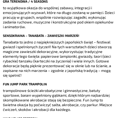
GRA TERENOWA / 4 SEASONS
to wyjątkowa okazja do wspólnej zabawy, integracji i
emocjonujących wyzwań, które na długo zostaną w pamięci. Dzieci
pracują w grupach, wspólnie rozwiązując zagadki, wykonując
zadania ruchowe, muzyczne i konstrukcyjne pod okiem opiekunów
i animatorów.
SENSOKRAINA – TANABATA – ZAWIESZKI MARZEŃ!
Tanabata to jedno z najpiękniejszych japońskich świąt – festiwal
gwiazd i spełnionych życzeń! Na tych warsztatach dzieci stworzą
magiczne zawieszki dekoracyjne, wykorzystując tradycyjne
elementy tego święta: papierowe lampioniki, gwiazdy, taori (sieci
rybackie) tanzaku (karteczki na życzenia) i wiele innych. Gotowe
dekoracje będą pięknie prezentować się w oknie lub na ścianie, a
zapisane na nich marzenia – zgodnie z japońską tradycją – mogą
się spełnić!
FUN JUMP PARK TRAMPOLIN
trampolinowe ścieżki akrobatyczne i gimnastyczne, batuty
sportowe, basen wypełniony gąbkami, dzięki którym najbardziej
skomplikowane akrobacje stają się bezpieczne. Fun Jump to
świetna okazja by poćwiczyć salta, akrobacje, czy parkur. Miejsce
ćwiczeń, skoków i akrobacji dla każdego.