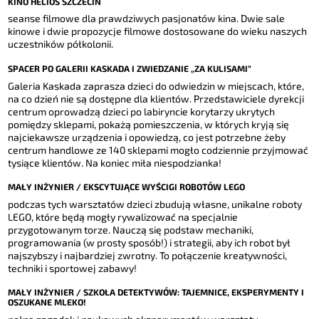
KINO HELIOS SZCZECIN
seanse filmowe dla prawdziwych pasjonatów kina. Dwie sale
kinowe i dwie propozycje filmowe dostosowane do wieku naszych
uczestników półkolonii.
SPACER PO GALERII KASKADA I ZWIEDZANIE „ZA KULISAMI”
Galeria Kaskada zaprasza dzieci do odwiedzin w miejscach, które,
na co dzień nie są dostępne dla klientów. Przedstawiciele dyrekcji
centrum oprowadzą dzieci po labiryncie korytarzy ukrytych
pomiędzy sklepami, pokażą pomieszczenia, w których kryją się
najciekawsze urządzenia i opowiedzą, co jest potrzebne żeby
centrum handlowe ze 140 sklepami mogło codziennie przyjmować
tysiące klientów. Na koniec miła niespodzianka!
MAŁY INŻYNIER / EKSCYTUJĄCE WYŚCIGI ROBOTÓW LEGO
podczas tych warsztatów dzieci zbudują własne, unikalne roboty
LEGO, które będą mogły rywalizować na specjalnie
przygotowanym torze. Nauczą się podstaw mechaniki,
programowania (w prosty sposób!) i strategii, aby ich robot był
najszybszy i najbardziej zwrotny. To połączenie kreatywności,
techniki i sportowej zabawy!
MAŁY INŻYNIER / SZKOŁA DETEKTYWÓW: TAJEMNICE, EKSPERYMENTY I
OSZUKANE MLEKO!