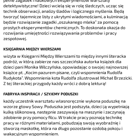
pełne zagadek i naukowych eksperymentów warsztaty
detektywistyczne! Dzieci wcielą się w rolę śledczych, ucząc się
technik obserwacji, analizy śladów i logicznego myślenia. Będą
tworzyć tajemnicze listy z ukrytymi wiadomościami, a kulminacją
będzie rozwiązanie zagadki „oszukanego mleka” za pomocą
prostych eksperymentów chemicznych. To doskonała okazja do
rozwijania umiejętności rozwiązywania problemów i pracy
zespołowej.
KSIĘGARNIA MIĘDZY WIERSZAMI
wizyta w Księgarni Między Wierszami to między innymi literacka
podróż, w którą zabierze nas szczecińska autorka książek dla
dzieci pani Monika Wilczyńska, opowiadając o swojej najnowszej
książce pt. „Kocim pazurem pisane, czyli wspomnienia Rudolfa
Rudykota”. Wspomnienia kota Rudolfa zilustrował Michał Brzezicki.
Z tej literackiej przygody każdy wróci z dobrą lekturą!
FABRYKA INSPIRACJI / SZYJEMY PODUSZKI
każdy uczestnik warsztatu własnoręcznie wykona poduszkę na
wzorze głowy Sowy. Poduszka jest podszyta, dzieci ją wypełniają
kulką silikonową, następnie zaszywają na maszynie i zaczynają
zdobienie przy pomocy filcu. W trakcie pracy poznają technikę
pracy w różnymi materiałami, pobudzają swoją wyobraźnię i
stworzą maskotkę, która na długo pozostanie ozdobą pokoju i
wakacyjnym wspomnieniem.