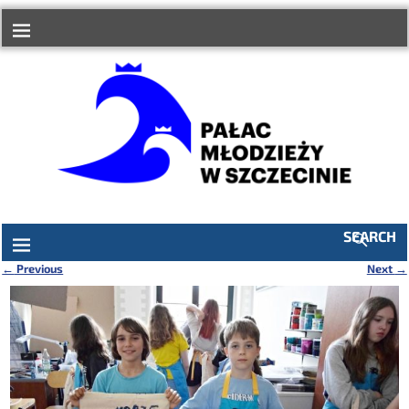
do
treści
SEARCH
←
Previous
Next
→
Nawigacja