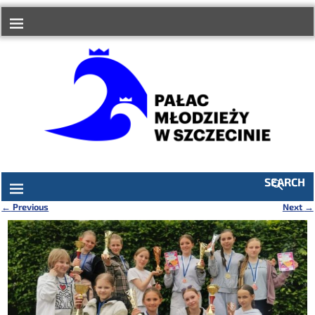
do
treści
SEARCH
←
Previous
Next
→
Nawigacja