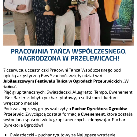
PRACOWNIA TAŃCA WSPÓŁCZESNEGO,
NAGRODZONA W PRZELEWICACH!
7 czerwca, uczestniczki Pracowni Tańca Współczesnego pod
opieką artystyczną Ewy Szachoń, wzięły udział w V
Jubileuszowym Festiwalu Tańca w Ogrodach Przelewickich ,,W
tańcu”
.
Pięć grup tanecznych: Gwiazdeczki, Allegretto, Tempo, Ewenement
i Bez Barier, zdobyło puchar tytułowy, a solistkom i duetom
wręczono medale.
Podczas imprezy, grupy walczyły o
Puchar Dyrektora Ogrodów
Przelewic
. Zwycięzcą została formacja
Ewenement
, która została
wyłoniona spośród wielu grup tanecznych, zdobywając Puchar
Dyrektora Ogrodów!
Gwiazdeczki – puchar tytułowy za Najlepsze wrażenie