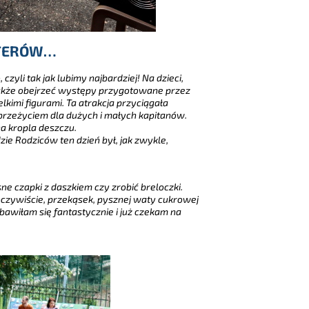
RTERÓW…
yli tak jak lubimy najbardziej! Na dzieci,
 także obejrzeć występy przygotowane przez
imi figurami. Ta atrakcja przyciągała
rzeżyciem dla dużych i małych kapitanów.
na kropla deszczu.
ie Rodziców ten dzień był, jak zwykle,
ne czapki z daszkiem czy zrobić breloczki.
oczywiście, przekąsek, pysznej waty cukrowej
awiłam się fantastycznie i już czekam na