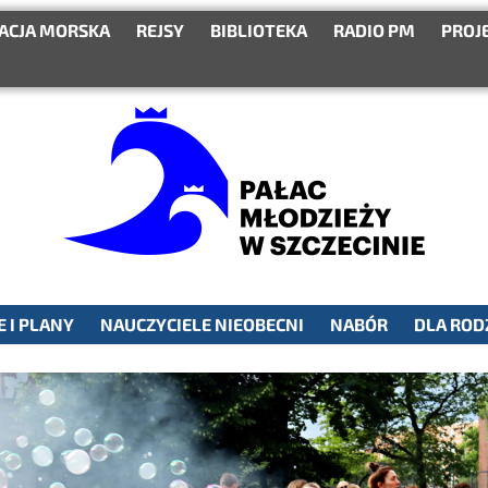
ACJA MORSKA
REJSY
BIBLIOTEKA
RADIO PM
PROJ
 I PLANY
NAUCZYCIELE NIEOBECNI
NABÓR
DLA ROD