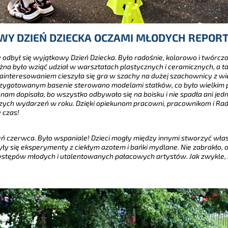
WY DZIEŃ DZIECKA OCZAMI MŁODYCH REPO
dbył się wyjątkowy Dzień Dziecka. Było radośnie, kolorowo i twórczo, cz
Można było wziąć udział w warsztatach plastycznych i ceramicznych, a
nteresowaniem cieszyła się gra w szachy na dużej szachownicy z wielk
rzygotowanym basenie sterowano modelami statków, co było wielkim p
nam dopisała, bo wszystko odbywało się na boisku i nie spadła ani jed
szych wydarzeń w roku. Dzięki opiekunom pracowni, pracownikom i Radz
 czas!
ień czerwca. Było wspaniale! Dzieci mogły między innymi stworzyć włas
ły się eksperymenty z ciekłym azotem i bańki mydlane. Nie zabrakło, 
stępów młodych i utalentowanych pałacowych artystów. Jak zwykle, b