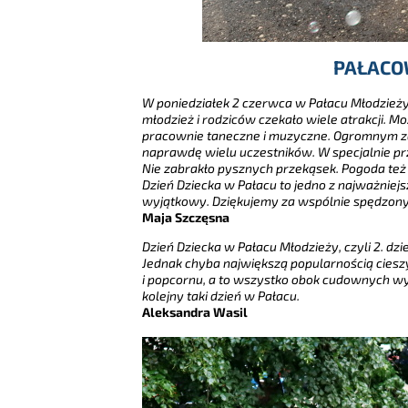
PAŁACO
W poniedziałek 2 czerwca w Pałacu Młodzieży o
młodzież i rodziców czekało wiele atrakcji. 
pracownie taneczne i muzyczne. Ogromnym zai
naprawdę wielu uczestników. W specjalnie p
Nie zabrakło pysznych przekąsek. Pogoda też 
Dzień Dziecka w Pałacu to jedno z najważniej
wyjątkowy. Dziękujemy za wspólnie spędzony
Maja Szczęsna
Dzień Dziecka w Pałacu Młodzieży, czyli 2. dz
Jednak chyba największą popularnością cieszy
i popcornu, a to wszystko obok cudownych wy
kolejny taki dzień w Pałacu.
Aleksandra Wasil