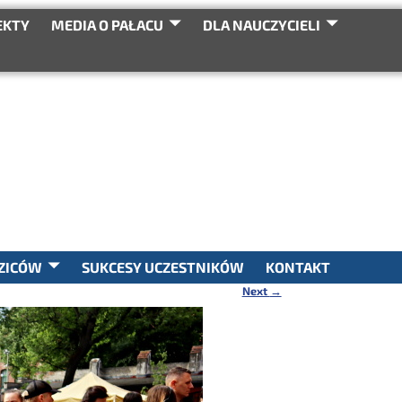
EKTY
MEDIA O PAŁACU
DLA NAUCZYCIELI
SEARCH
ZICÓW
SUKCESY UCZESTNIKÓW
KONTAKT
Next
→