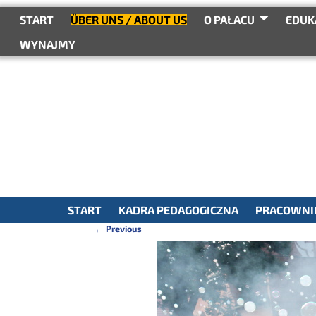
do
treści
START
ÜBER UNS / ABOUT US
O PAŁACU
EDUK
WYNAJMY
START
KADRA PEDAGOGICZNA
PRACOWNIE
←
Previous
Nawigacja