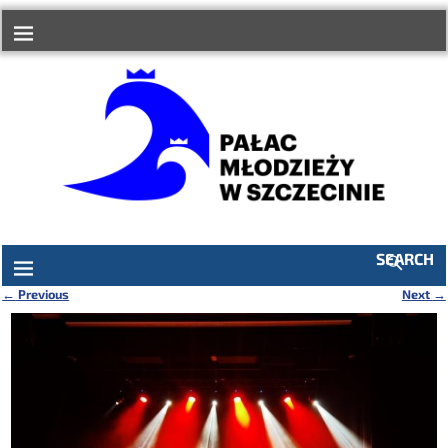
do
treści
SEARCH
←
Previous
Next
→
Nawigacja