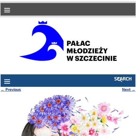
do
treści
SEARCH
←
Previous
Next
→
Nawigacja