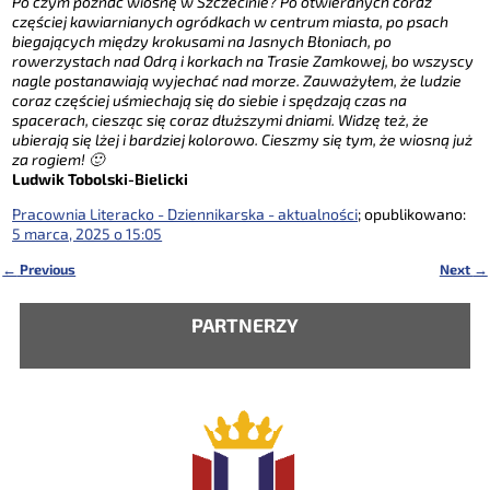
Po czym poznać wiosnę w Szczecinie? Po otwieranych coraz
częściej kawiarnianych ogródkach w centrum miasta, po psach
biegających między krokusami na Jasnych Błoniach, po
rowerzystach nad Odrą i korkach na Trasie Zamkowej, bo wszyscy
nagle postanawiają wyjechać nad morze. Zauważyłem, że ludzie
coraz częściej uśmiechają się do siebie i spędzają czas na
spacerach, ciesząc się coraz dłuższymi dniami. Widzę też, że
ubierają się lżej i bardziej kolorowo. Cieszmy się tym, że wiosną już
za rogiem! 🙂
Ludwik Tobolski-Bielicki
Pracownia Literacko - Dziennikarska - aktualności
; opublikowano:
5 marca, 2025 o 15:05
←
Previous
Next
→
Nawigacja
PARTNERZY