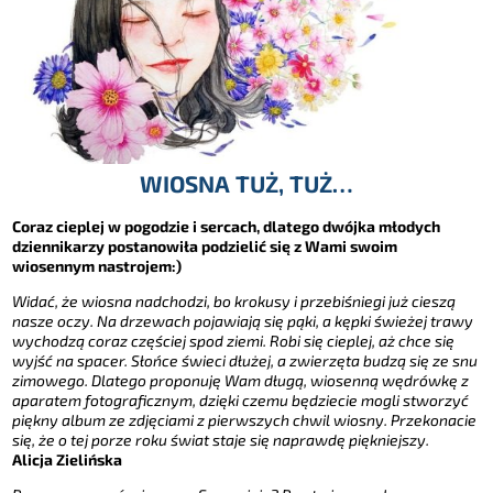
WIOSNA TUŻ, TUŻ…
Coraz cieplej w pogodzie i sercach, dlatego dwójka młodych
dziennikarzy postanowiła podzielić się z Wami swoim
wiosennym nastrojem:)
Widać, że wiosna nadchodzi, bo krokusy i przebiśniegi już cieszą
nasze oczy.
Na drzewach pojawiają się pąki, a kępki świeżej trawy
wychodzą coraz częściej spod ziemi. Robi się cieplej, aż chce się
wyjść na spacer. Słońce świeci dłużej, a zwierzęta budzą się ze snu
zimowego. Dlatego proponuję Wam długą, wiosenną wędrówkę z
aparatem fotograficznym, dzięki czemu będziecie mogli stworzyć
piękny album ze zdjęciami z pierwszych chwil wiosny. Przekonacie
się, że o tej porze
roku świat staje się naprawdę piękniejszy.
Alicja Zielińska