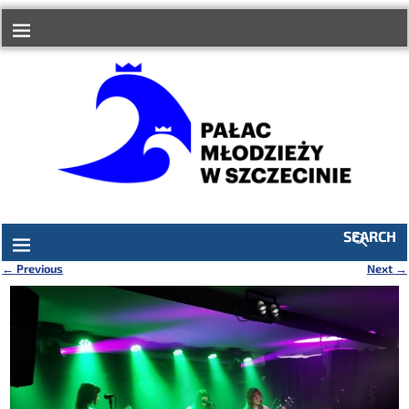
do
treści
SEARCH
←
Previous
Next
→
Nawigacja