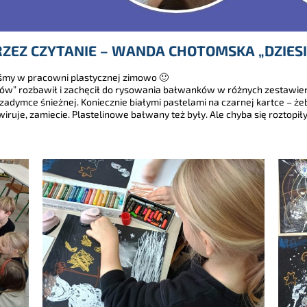
ZEZ CZYTANIE – WANDA CHOTOMSKA „DZIES
śmy w pracowni plastycznej zimowo 🙂
” rozbawił i zachęcił do rysowania bałwanków w różnych zestawieniac
zadymce śnieżnej. Koniecznie białymi pastelami na czarnej kartce – że
wiruje, zamiecie. Plastelinowe bałwany też były. Ale chyba się roztopił