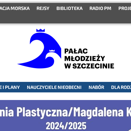
ACJA MORSKA
REJSY
BIBLIOTEKA
RADIO PM
PROJ
 I PLANY
NAUCZYCIELE NIEOBECNI
NABÓR
DLA ROD