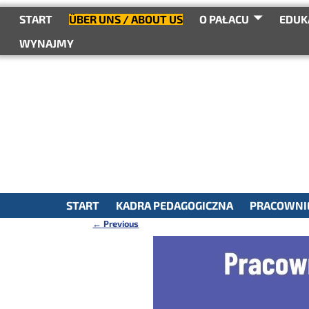
do
treści
START
ÜBER UNS / ABOUT US
O PAŁACU
EDUK
WYNAJMY
START
KADRA PEDAGOGICZNA
PRACOWNIE
←
Previous
Nawigacja