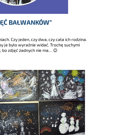
IĘĆ BAŁWANKÓW”
h. Czy jeden, czy dwa, czy cała ich rodzina.
by je było wyraźnie widać. Trochę suchymi
y, bo zdjęć żadnych nie ma… 😉