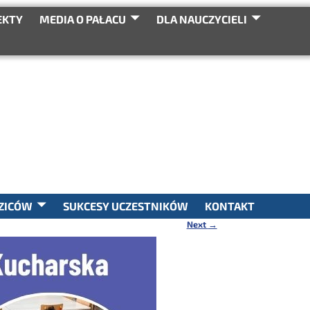
EKTY
MEDIA O PAŁACU
DLA NAUCZYCIELI
SEARCH
ZICÓW
SUKCESY UCZESTNIKÓW
KONTAKT
Next
→