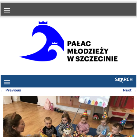
do
treści
SEARCH
←
Previous
Next
→
Nawigacja