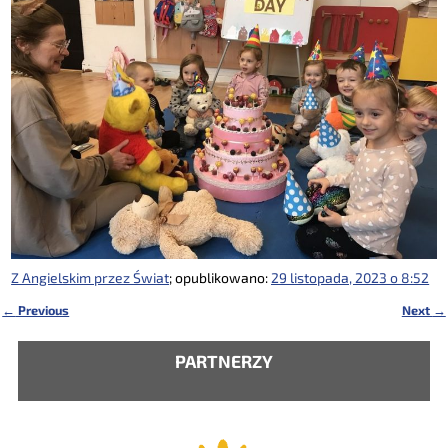
Z Angielskim przez Świat
; opublikowano:
29 listopada, 2023 o 8:52
←
Previous
Next
→
Nawigacja
PARTNERZY