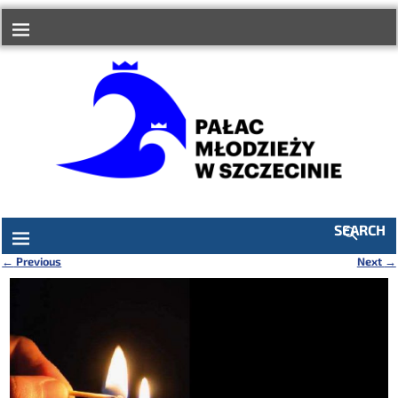
do
treści
SEARCH
←
Previous
Next
→
Nawigacja