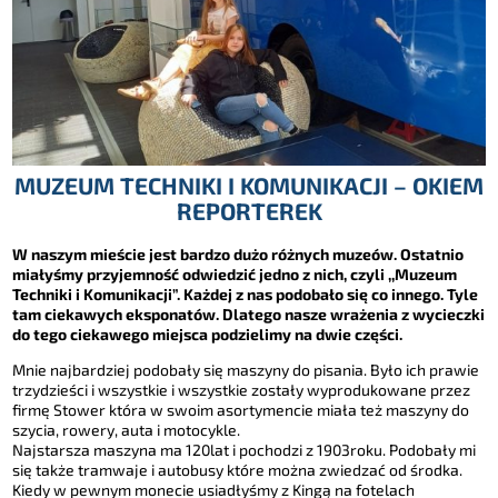
MUZEUM TECHNIKI I KOMUNIKACJI – OKIEM
REPORTEREK
W naszym mieście jest bardzo dużo różnych muzeów. Ostatnio
miałyśmy
przyjemność odwiedzić jedno z nich, czyli
,,Muzeum
Technik
i i Komunikacji
”.
Każdej z nas podobało się co innego. Tyle
tam ciekawych eksponatów. Dlatego
nasze wrażenia z wycieczki
do tego ciekawego miejsca podzielimy na dwie
części.
Mnie najbardziej podobały się maszyny do pisania. Było ich prawie
trzydzieści i
wsz
ystkie
i wszystkie zostały wyprodukowane przez
firmę Stower która w
swoim
asortymencie
miała
też maszyny do
szycia, rowery, auta i motocykle.
Najstarsza maszyna
ma 120lat i pochodzi z 1903roku
. Podobały mi
się także
tramwaje i autobusy które można zwiedzać
od środka.
Kiedy w pewnym
monecie usiadłyśmy z Kingą na fotelach