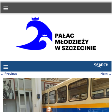
do
treści
SEARCH
←
Previous
Next
→
Nawigacja