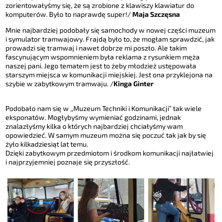
zorientowałyśmy
się,
że są zrobione z
klawiszy
klawiatur do
komputerów.
Było to naprawdę super!/
Maja Szczęsna
Mnie najbardziej podobały się samochody w nowej części muzeum
i symulator
tramwaj
owy. Frajdą było
to,
że
mogłam
sprawdzić,
jak
prowadzi się tramwaj i
nawet dobrze mi poszło
. Ale takim
fascyn
ującym wspomnieniem była reklama
z rysunkiem męża
naszej pani. Jego tematem jest to żeby młodzież ustępowała
starszym miejsca w komunikacji miejskiej. Jest ona przyklejona na
szybie w
zabytkowym tramwaju.
/
Kinga Ginter
Podobało nam się w ,,Muzeum Techniki i Komunikacj
i” tak wiele
eksponatów.
Mogłybyśmy wymieniać godzinami
, jednak
znalazłyśmy kilka o których
najbardziej chciałyśmy wam
opowiedzieć.
W samym muzeum można się
poczuć tak jak by się
żyło kilkadziesiąt lat temu.
Dzięki zabytkowym
przedmiotom i środkom komunika
cji
najłatwiej
i najprzyjemniej poznaje się
przyszłość.