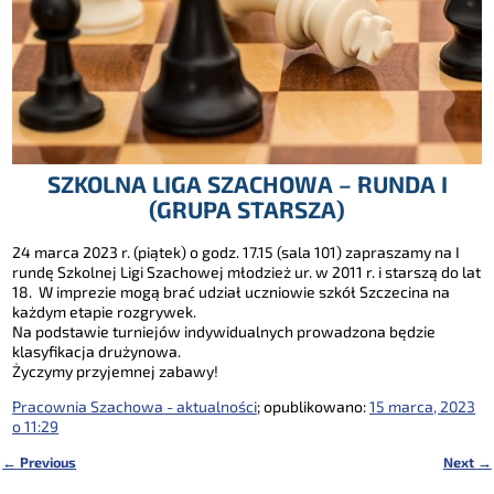
SZKOLNA LIGA SZACHOWA – RUNDA I
(GRUPA STARSZA)
24 marca 2023 r. (piątek) o godz. 17.15 (sala 101) zapraszamy na I
rundę Szkolnej Ligi Szachowej młodzież ur. w 2011 r. i starszą do lat
18. W imprezie mogą brać udział uczniowie szkół Szczecina na
każdym etapie rozgrywek.
Na podstawie turniejów indywidualnych prowadzona będzie
klasyfikacja drużynowa.
Życzymy przyjemnej zabawy!
Pracownia Szachowa - aktualności
; opublikowano:
15 marca, 2023
o 11:29
←
Previous
Next
→
Nawigacja