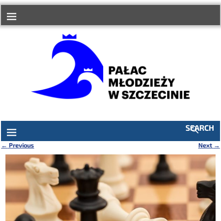
do
treści
SEARCH
←
Previous
Next
→
Nawigacja