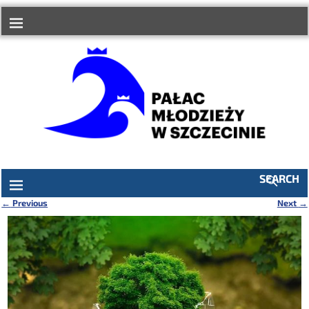
do
treści
SEARCH
←
Previous
Next
→
Nawigacja