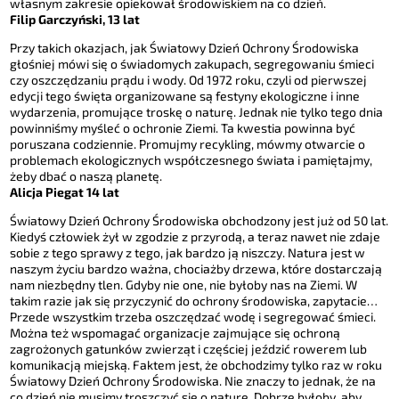
własnym zakresie opiekował środowiskiem na co dzień.
Filip Garczyński, 13 lat
Przy takich okazjach, jak Światowy Dzień Ochrony Środowiska
głośniej mówi się o świadomych zakupach, segregowaniu śmieci
czy oszczędzaniu prądu i wody. Od 1972 roku, czyli od pierwszej
edycji tego święta organizowane są festyny ekologiczne i inne
wydarzenia, promujące troskę o naturę. Jednak nie tylko tego dnia
powinniśmy myśleć o ochronie Ziemi. Ta kwestia powinna być
poruszana codziennie. Promujmy recykling, mówmy otwarcie o
problemach ekologicznych współczesnego świata i pamiętajmy,
żeby dbać o naszą planetę.
Alicja Piegat 14 lat
Światowy Dzień Ochrony Środowiska obchodzony jest już od 50 lat.
Kiedyś człowiek żył w zgodzie z przyrodą, a teraz nawet nie zdaje
sobie z tego sprawy z tego, jak bardzo ją niszczy. Natura jest w
naszym życiu bardzo ważna, chociażby drzewa, które dostarczają
nam niezbędny tlen. Gdyby nie one, nie byłoby nas na Ziemi. W
takim razie jak się przyczynić do ochrony środowiska, zapytacie…
Przede wszystkim trzeba oszczędzać wodę i segregować śmieci.
Można też wspomagać organizacje zajmujące się ochroną
zagrożonych gatunków zwierząt i częściej jeździć rowerem lub
komunikacją miejską. Faktem jest, że obchodzimy tylko raz w roku
Światowy Dzień Ochrony Środowiska. Nie znaczy to jednak, że na
co dzień nie musimy troszczyć się o naturę. Dobrze byłoby, aby