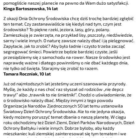
pomogliście naszej planecie na pewno da Wam dużo satysfakcji.
Kinga Bartoszewska, 14 lat
Z okazji Dnia Ochrony Środowiska chcę dziś trochę bardziej zgłębić
ten temat. Czy zastanawialiście się kiedyś nad tym, czym jest
środowisko? To piękne rzeki, jeziora, lasy, góry, polany.
Zamieszkują je zwierzęta, na przykład lisy, pszczoły, niedźwiedzie,
sarny i wiele innych. O naturę zawsze należy dbać i ją pielęgnować.
Zapytacie, jak to zrobić? Aby było ładnie i czysto trzeba zacząć
segregować śmieci. Powietrze będzie bardziej czyste, jeśli
przesiądziemy się z samochodu na rower. Nasze środowisko jest
naprawdę ważne i dlatego powinniśmy o nie dbać każdego dnia,
nie tylko od święta. Starajmy się zrobić to razem.
Tamara Roczniak, 10 lat
Już od najmłodszych lat jesteśmy uczeni szanowania przyrody.
Myślę, że każdy z nas choć raz słyszał od rodziców „nie depcz
trawy!” albo „trawnik to nie śmietnik!”. Chodzi o uświadomienie, że
o środowisko należy dbać. Między innymi z tego powodu
Organizacja Narodów Zjednoczonych 50 lat temu ustanowiła
Światowy Dzień Ochrony Środowiska. Ale to nie jedyna okazja,
kiedy możemy poruszyć temat dbania o naszą planetę. W ciągu
roku obchodzimy też Dzień Ziemi, Dzień Parków Narodowych, Dzień
Ochrony Bałtyku i wiele innych. Dobrze byłoby, aby każdy
mieszkaniec kuli ziemskiej zainteresował się tym tematem i we