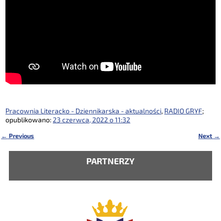
Pracownia Literacko - Dziennikarska - aktualności
,
RADIO GRYF
;
opublikowano:
23 czerwca, 2022 o 11:32
←
Previous
Next
→
Nawigacja
PARTNERZY