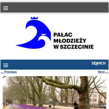
do
treści
SEARCH
←
Previous
Next
→
Nawigacja