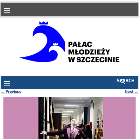
do
treści
SEARCH
←
Previous
Next
→
Nawigacja