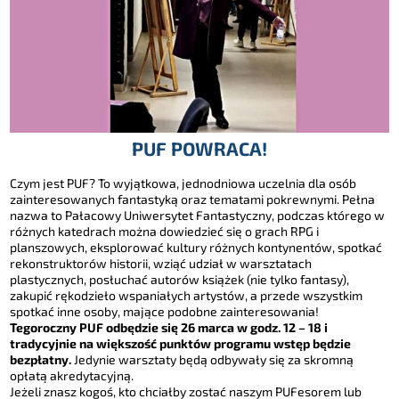
PUF POWRACA!
Czym jest PUF? To wyjątkowa, jednodniowa uczelnia dla osób
zainteresowanych fantastyką oraz tematami pokrewnymi. Pełna
nazwa to Pałacowy Uniwersytet Fantastyczny, podczas którego w
różnych katedrach można dowiedzieć się o grach RPG i
planszowych, eksplorować kultury różnych kontynentów, spotkać
rekonstruktorów historii, wziąć udział w warsztatach
plastycznych, posłuchać autorów książek (nie tylko fantasy),
zakupić rękodzieło wspaniałych artystów, a przede wszystkim
spotkać inne osoby, mające podobne zainteresowania!
Tegoroczny PUF odbędzie się 26 marca w godz. 12 – 18 i
tradycyjnie na większość punktów programu wstęp będzie
bezpłatny.
Jedynie warsztaty będą odbywały się za skromną
opłatą akredytacyjną.
Jeżeli znasz kogoś, kto chciałby zostać naszym PUFesorem lub