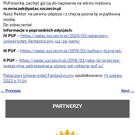
PUFesorką, zachęć go/ją do napisania na adres mailowy
m.mroczek@palac.szczecin.pl
Nasz Rektor na pewno odpisze i z chęcią pozna tę wyjątkową
osobę.
Do zobaczenia!
Informacje o poprzednich edycjach:
IV PUF –
https://palac.szczecin.pl/2020/03/palacowy-
uniwersytet-fantastyczny-juz-za-nami/
III PUF
–
https://palac.szczecin.pl/2019/03/pufowy-licencjat/
II PUF –
https://palac.szczecin.pl/2018/03/jaka-ta-przerwa-
wakacyjna-zatrwazajaca-slowo-od-rektora-puf-u/
Pałacowy Uniwersytet Fantastyczny
; opublikowano:
14 lutego,
2022 o 11:54
←
Previous
Next
→
Nawigacja
PARTNERZY