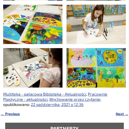
Multiteka - pałacowa Biblioteka - Aktualności
,
Pracownie
Plastyczne - aktualności
,
Wychowanie przez czytanie
;
opublikowano:
22 października, 2021 o 12:36
←
Previous
Next
→
Nawigacja
PARTNERZY