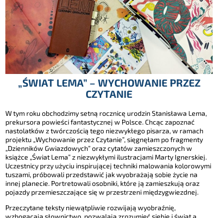
„ŚWIAT LEMA” – WYCHOWANIE PRZEZ
CZYTANIE
W tym roku obchodzimy setną rocznicę urodzin Stanisława Lema,
prekursora powieści fantastycznej w Polsce. Chcąc zapoznać
nastolatków z twórczością tego niezwykłego pisarza, w ramach
projektu „Wychowanie przez Czytanie”, sięgnęłam po fragmenty
„Dzienników Gwiazdowych” oraz cytatów zamieszczonych w
książce „Świat Lema” z niezwykłymi ilustracjami Marty Ignerskiej.
Uczestnicy przy użyciu inspirującej techniki malowania kolorowymi
tuszami, próbowali przedstawić jak wyobrażają sobie życie na
innej planecie. Portretowali osobniki, które ją zamieszkują oraz
pojazdy przemieszczające się w przestrzeni międzygwiezdnej.
Przeczytane teksty niewątpliwie rozwijają wyobraźnię,
wzbogacają słownictwo, pozwalają zrozumieć siebie i świat a