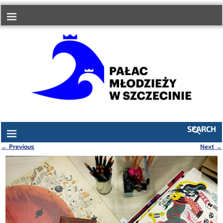
do
treści
SEARCH
←
Previous
Next
→
Nawigacja