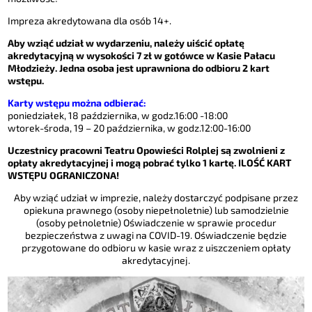
Impreza akredytowana dla osób 14+.
Aby wziąć udział w wydarzeniu, należy uiścić opłatę
akredytacyjną w wysokości 7 zł w gotówce w Kasie Pałacu
Młodzieży. Jedna osoba jest uprawniona do odbioru 2 kart
wstępu.
Karty wstępu można odbierać:
poniedziałek, 18 października, w godz.16:00 -18:00
wtorek-środa, 19 – 20 października, w godz.12:00-16:00
Uczestnicy pracowni Teatru Opowieści Rolplej są zwolnieni z
opłaty akredytacyjnej i mogą pobrać tylko 1 kartę. ILOŚĆ KART
WSTĘPU OGRANICZONA!
Aby wziąć udział w imprezie, należy dostarczyć podpisane przez
opiekuna prawnego (osoby niepełnoletnie) lub samodzielnie
(osoby pełnoletnie) Oświadczenie w sprawie procedur
bezpieczeństwa z uwagi na COVID-19. Oświadczenie będzie
przygotowane do odbioru w kasie wraz z uiszczeniem opłaty
akredytacyjnej.