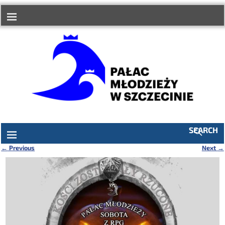
do
treści
SEARCH
←
Previous
Next
→
Nawigacja