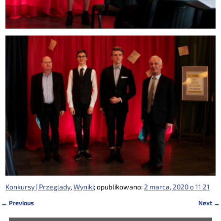
Konkursy | Przeglądy
,
Wyniki
; opublikowano:
2 marca, 2020 o 11:21
←
Previous
Next
→
Nawigacja