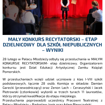
MAŁY KONKURS RECYTATORSKI – ETAP
DZIELNICOWY DLA SZKÓŁ NIEPUBLICZNYCH
– WYNIKI
28 lutego w Pałacu Młodzieży odbyły się przesłuchania w MAŁYM
KONKURSIE RECYTATORSKIM- etap dzielnicowy. Organizatorem
konkursu jest Dział Edukacji Artystycznej Zamku Książąt
Pomorskich.
W przesłuchaniach wzięli udział uczniowie z klas I-VIII szkół
podstawowych, łącznie 28 osób. Komisja w składzie: Damian
Garecki (przewodniczący) oraz Zenon Lach – Ceraszyński i Jacek
Piotrowski (członkowie) wyłonili w trzech turach 11 laureatów,
którzy otrzymali kwalifikacje do etapu miejskiego.
Przesłuchania poprowadzili uczestnicy Pracowni Teatralnej z
Pałacu Młodzieży –
Radosław Jonis oraz Adam Plewczyński.