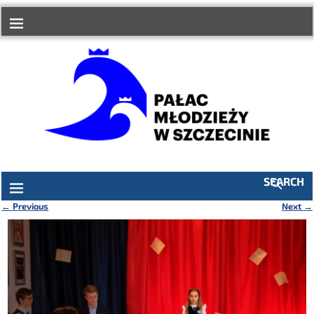
do
treści
SEARCH
←
Previous
Next
→
Nawigacja