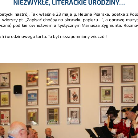
NIEZWYKŁE, LITERACKIE URODZINY…
 poetycki nastrój. Tak właśnie 23 maja p. Helena Pilarska, poetka z Po
u wierszy pt. „Zapisać choćby na skrawku papieru…”, a oprawę muz
yczna) pod kierownictwem artystycznym Mariusza Zygmunta. Rozmo
ań i urodzinowego tortu. To był niezapomniany wieczór!