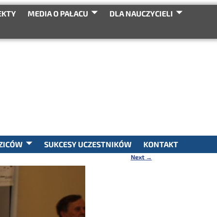
EKTY
MEDIA O PAŁACU
DLA NAUCZYCIELI
SEARCH
ZICÓW
SUKCESY UCZESTNIKÓW
KONTAKT
Next
→