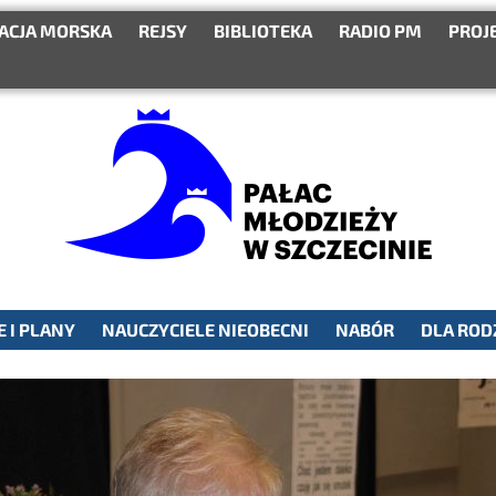
ACJA MORSKA
REJSY
BIBLIOTEKA
RADIO PM
PROJ
 I PLANY
NAUCZYCIELE NIEOBECNI
NABÓR
DLA ROD