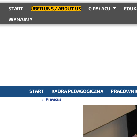
do
treści
START
ÜBER UNS / ABOUT US
O PAŁACU
EDUK
WYNAJMY
START
KADRA PEDAGOGICZNA
PRACOWNIE
←
Previous
Nawigacja