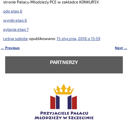
stronie Pałacu Młodzieży PCE w zakładce KONKURSY.
odp etap 6
wyniki etap 6
pytania etap 7
Leśna sobota
; opublikowano:
15 stycznia, 2018 o 15:59
←
Previous
Next
→
Nawigacja
PARTNERZY