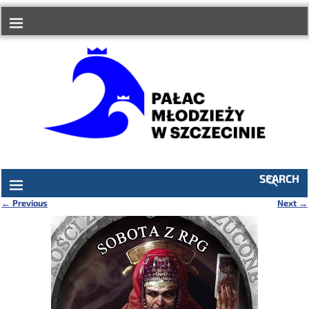
do
treści
SEARCH
←
Previous
Next
→
Nawigacja