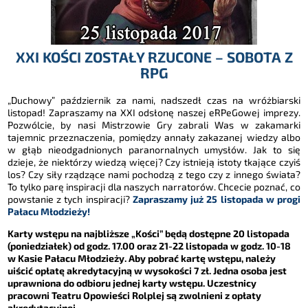
XXI KOŚCI ZOSTAŁY RZUCONE – SOBOTA Z
RPG
„Duchowy” październik za nami, nadszedł czas na wróżbiarski
listopad! Zapraszamy na XXI odsłonę naszej eRPeGowej imprezy.
Pozwólcie, by nasi Mistrzowie Gry zabrali Was w zakamarki
tajemnic przeznaczenia, pomiędzy annały zakazanej wiedzy albo
w głąb nieodgadnionych paranornalnych umysłów. Jak to się
dzieje, że niektórzy wiedzą więcej? Czy istnieją istoty tkające czyiś
los? Czy siły rządzące nami pochodzą z tego czy z innego świata?
To tylko parę inspiracji dla naszych narratorów. Chcecie poznać, co
powstanie z tych inspiracji?
Zapraszamy już 25 listopada w progi
Pałacu Młodzieży!
Karty wstępu na najbliższe „Kości” będą dostępne 20 listopada
(poniedziałek) od godz. 17.00 oraz 21-22 listopada w godz. 10-18
w Kasie Pałacu Młodzieży. Aby pobrać kartę wstępu, należy
uiścić opłatę akredytacyjną w wysokości 7 zł. Jedna osoba jest
uprawniona do odbioru jednej karty wstępu. Uczestnicy
pracowni Teatru Opowieści Rolplej są zwolnieni z opłaty
akredytacyjnej.