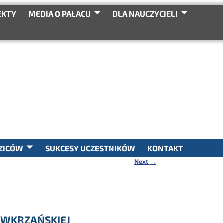
EKTY
MEDIA O PAŁACU
DLA NAUCZYCIELI
SEARCH
ZICÓW
SUKCESY UCZESTNIKÓW
KONTAKT
Next
→
 WKRZAŃSKIEJ