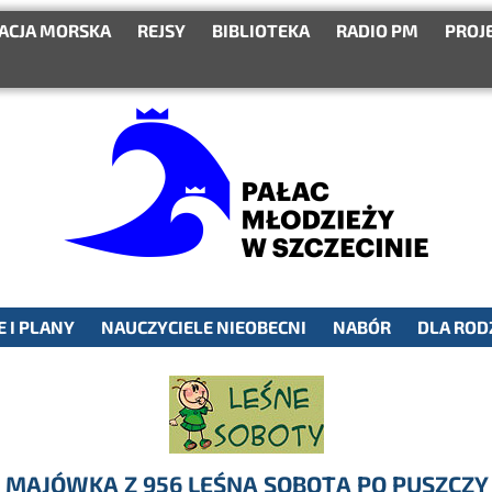
ACJA MORSKA
REJSY
BIBLIOTEKA
RADIO PM
PROJ
 I PLANY
NAUCZYCIELE NIEOBECNI
NABÓR
DLA ROD
 MAJÓWKA Z 956 LEŚNĄ SOBOTĄ PO PUSZCZY