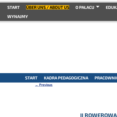
do
treści
START
ÜBER UNS / ABOUT US
O PAŁACU
EDUK
WYNAJMY
START
KADRA PEDAGOGICZNA
PRACOWNIE
←
Previous
Nawigacja
II ROWEROWA