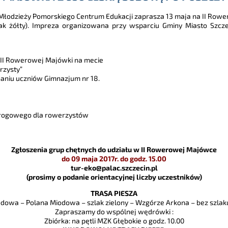
 Młodzieży Pomorskiego Centrum Edukacji zaprasza 13 maja na II Row
lak żółty). Impreza organizowana przy wsparciu Gminy Miasto Szcz
w II Rowerowej Majówki na mecie
rzysty”
aniu uczniów Gimnazjum nr 18.
 drogowego dla rowerzystów
Zgłoszenia grup chętnych do udziału w II Rowerowej Majówce
do 09 maja 2017r. do godz. 15.00
tur-eko@palac.szczecin.pl
(prosimy o podanie orientacyjnej liczby uczestników)
TRASA PIESZA
iodowa – Polana Miodowa – szlak zielony – Wzgórze Arkona – bez szlak
Zapraszamy do wspólnej wędrówki :
Zbiórka: na pętli MZK Głębokie o godz. 10.00