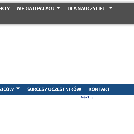
EKTY
MEDIA O PAŁACU
DLA NAUCZYCIELI
SEARCH
ZICÓW
SUKCESY UCZESTNIKÓW
KONTAKT
Next
→