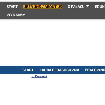
do
treści
START
ÜBER UNS / ABOUT US
O PAŁACU
EDUK
WYNAJMY
START
KADRA PEDAGOGICZNA
PRACOWNIE
←
Previous
Nawigacja