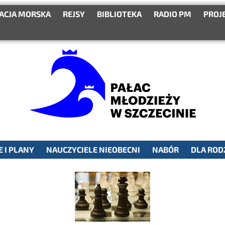
ACJA MORSKA
REJSY
BIBLIOTEKA
RADIO PM
PROJ
 I PLANY
NAUCZYCIELE NIEOBECNI
NABÓR
DLA ROD