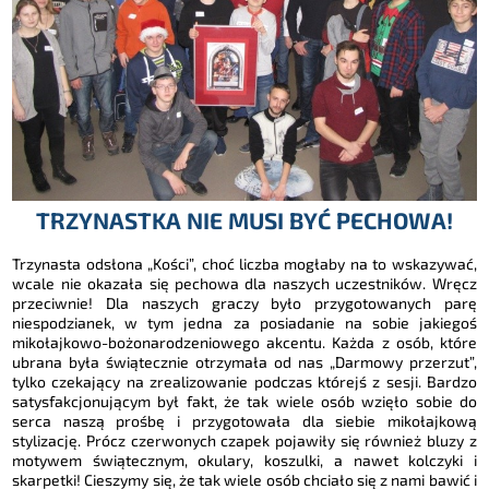
TRZYNASTKA NIE MUSI BYĆ PECHOWA!
Trzynasta odsłona „Kości”, choć liczba mogłaby na to wskazywać,
wcale nie okazała się pechowa dla naszych uczestników. Wręcz
przeciwnie! Dla naszych graczy było przygotowanych parę
niespodzianek, w tym jedna za posiadanie na sobie jakiegoś
mikołajkowo-bożonarodzeniowego akcentu. Każda z osób, które
ubrana była świątecznie otrzymała od nas „Darmowy przerzut”,
tylko czekający na zrealizowanie podczas którejś z sesji. Bardzo
satysfakcjonującym był fakt, że tak wiele osób wzięło sobie do
serca naszą prośbę i przygotowała dla siebie mikołajkową
stylizację. Prócz czerwonych czapek pojawiły się również bluzy z
motywem świątecznym, okulary, koszulki, a nawet kolczyki i
skarpetki! Cieszymy się, że tak wiele osób chciało się z nami bawić i