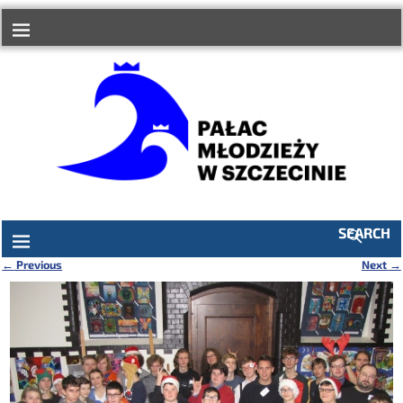
do
treści
SEARCH
←
Previous
Next
→
Nawigacja