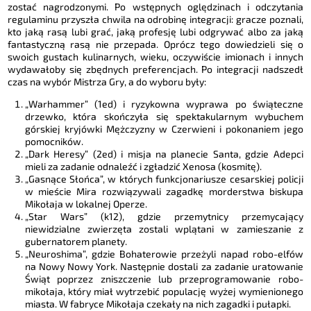
zostać nagrodzonymi. Po wstępnych oględzinach i odczytania
regulaminu przyszła chwila na odrobinę integracji: gracze poznali,
kto jaką rasą lubi grać, jaką profesję lubi odgrywać albo za jaką
fantastyczną rasą nie przepada. Oprócz tego dowiedzieli się o
swoich gustach kulinarnych, wieku, oczywiście imionach i innych
wydawałoby się zbędnych preferencjach. Po integracji nadszedł
czas na wybór Mistrza Gry, a do wyboru były:
„Warhammer” (1ed) i ryzykowna wyprawa po świąteczne
drzewko, która skończyła się spektakularnym wybuchem
górskiej kryjówki Mężczyzny w Czerwieni i pokonaniem jego
pomocników.
„Dark Heresy” (2ed) i misja na planecie Santa, gdzie Adepci
mieli za zadanie odnaleźć i zgładzić Xenosa (kosmitę).
„Gasnące Słońca”, w których funkcjonariusze cesarskiej policji
w mieście Mira rozwiązywali zagadkę morderstwa biskupa
Mikołaja w lokalnej Operze.
„Star Wars” (k12), gdzie przemytnicy przemycający
niewidzialne zwierzęta zostali wplątani w zamieszanie z
gubernatorem planety.
„Neuroshima”, gdzie Bohaterowie przeżyli napad robo-elfów
na Nowy Nowy York. Następnie dostali za zadanie uratowanie
Świąt poprzez zniszczenie lub przeprogramowanie robo-
mikołaja, który miał wytrzebić populację wyżej wymienionego
miasta. W fabryce Mikołaja czekały na nich zagadki i pułapki.