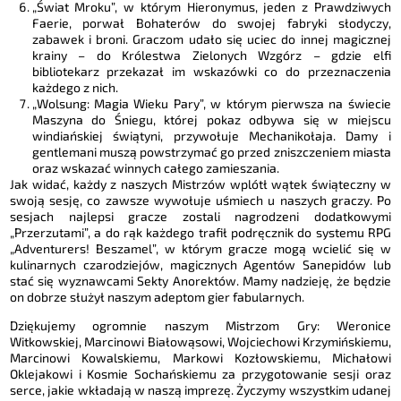
„Świat Mroku”, w którym Hieronymus, jeden z Prawdziwych
Faerie, porwał Bohaterów do swojej fabryki słodyczy,
zabawek i broni. Graczom udało się uciec do innej magicznej
krainy – do Królestwa Zielonych Wzgórz – gdzie elfi
bibliotekarz przekazał im wskazówki co do przeznaczenia
każdego z nich.
„Wolsung: Magia Wieku Pary”, w którym pierwsza na świecie
Maszyna do Śniegu, której pokaz odbywa się w miejscu
windiańskiej świątyni, przywołuje Mechanikołaja. Damy i
gentlemani muszą powstrzymać go przed zniszczeniem miasta
oraz wskazać winnych całego zamieszania.
Jak widać, każdy z naszych Mistrzów wplótł wątek świąteczny w
swoją sesję, co zawsze wywołuje uśmiech u naszych graczy. Po
sesjach najlepsi gracze zostali nagrodzeni dodatkowymi
„Przerzutami”, a do rąk każdego trafił podręcznik do systemu RPG
„Adventurers! Beszamel”, w którym gracze mogą wcielić się w
kulinarnych czarodziejów, magicznych Agentów Sanepidów lub
stać się wyznawcami Sekty Anorektów. Mamy nadzieję, że będzie
on dobrze służył naszym adeptom gier fabularnych.
Dziękujemy ogromnie naszym Mistrzom Gry: Weronice
Witkowskiej, Marcinowi Białowąsowi, Wojciechowi Krzymińskiemu,
Marcinowi Kowalskiemu, Markowi Kozłowskiemu, Michałowi
Oklejakowi i Kosmie Sochańskiemu za przygotowanie sesji oraz
serce, jakie wkładają w naszą imprezę. Życzymy wszystkim udanej