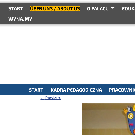
do
treści
START
ÜBER UNS / ABOUT US
O PAŁACU
EDUK
WYNAJMY
START
KADRA PEDAGOGICZNA
PRACOWNIE
←
Previous
Nawigacja