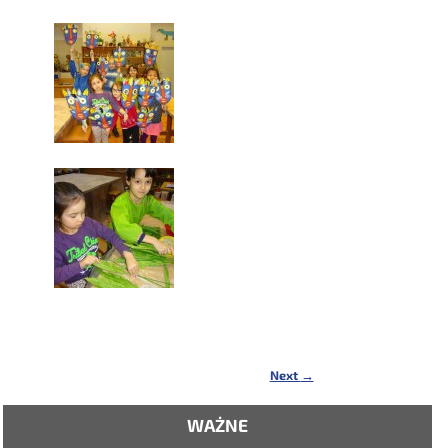
Next
→
WAŻNE