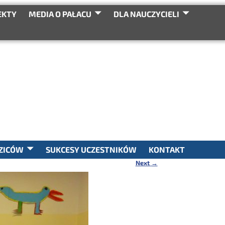
EKTY
MEDIA O PAŁACU
DLA NAUCZYCIELI
SEARCH
ZICÓW
SUKCESY UCZESTNIKÓW
KONTAKT
Next
→