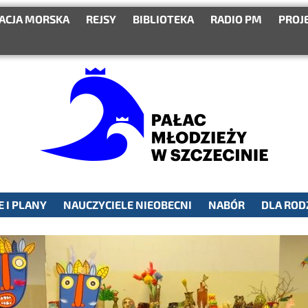
ACJA MORSKA
REJSY
BIBLIOTEKA
RADIO PM
PROJ
 I PLANY
NAUCZYCIELE NIEOBECNI
NABÓR
DLA ROD