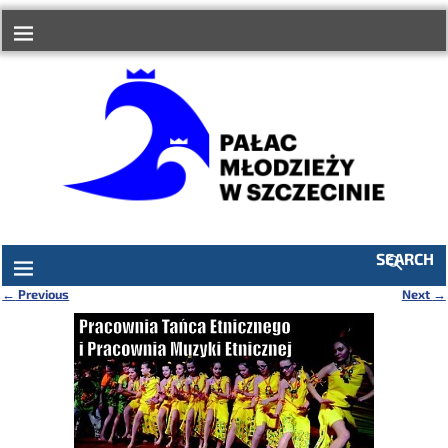
do
treści
SEARCH
←
Previous
Next
→
Nawigacja