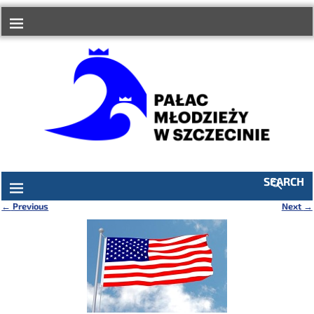
do
treści
SEARCH
←
Previous
Next
→
Nawigacja