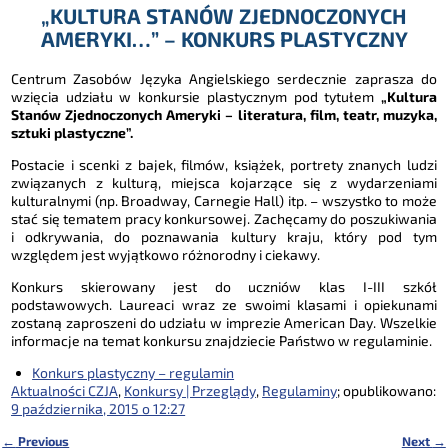
„KULTURA STANÓW ZJEDNOCZONYCH
AMERYKI…” – KONKURS PLASTYCZNY
Centrum Zasobów Języka Angielskiego serdecznie zaprasza do
wzięcia udziału w konkursie plastycznym pod tytułem
„Kultura
Stanów Zjednoczonych Ameryki – literatura, film, teatr, muzyka,
sztuki plastyczne”.
Postacie i scenki z bajek, filmów, książek, portrety znanych ludzi
związanych z kulturą, miejsca kojarzące się z wydarzeniami
kulturalnymi (np. Broadway, Carnegie Hall) itp. – wszystko to może
stać się tematem pracy konkursowej. Zachęcamy do poszukiwania
i odkrywania, do poznawania kultury kraju, który pod tym
względem jest wyjątkowo różnorodny i ciekawy.
Konkurs skierowany jest do uczniów klas I-III szkół
podstawowych. Laureaci wraz ze swoimi klasami i opiekunami
zostaną zaproszeni do udziału w imprezie American Day. Wszelkie
informacje na temat konkursu znajdziecie Państwo w regulaminie.
Konkurs plastyczny – regulamin
Aktualności CZJA
,
Konkursy | Przeglądy
,
Regulaminy
; opublikowano:
9 października, 2015 o 12:27
←
Previous
Next
→