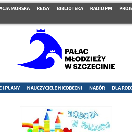
ACJA MORSKA
REJSY
BIBLIOTEKA
RADIO PM
PROJ
 I PLANY
NAUCZYCIELE NIEOBECNI
NABÓR
DLA ROD