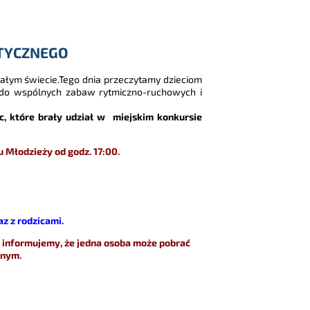
TYCZNEGO
ałym świecie.Tego dnia przeczytamy dzieciom
ci do wspólnych zabaw rytmiczno-ruchowych i
, które brały udział w miejskim konkursie
 Młodzieży od godz. 17:00.
z z rodzicami.
 informujemy, że jedna osoba może pobrać
lnym.