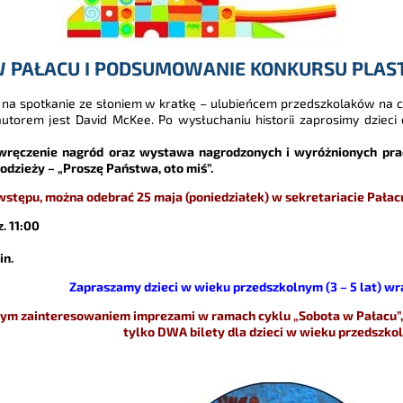
W PAŁACU I PODSUMOWANIE KONKURSU PLAS
a spotkanie ze słoniem w kratkę – ulubieńcem przedszkolaków na c
 autorem jest David McKee. Po wysłuchaniu historii zaprosimy dzie
 wręczenie nagród oraz wystawa nagrodzonych i wyróżnionych prac
dzieży – „Proszę Państwa, oto miś”.
wstępu, można odebrać 25 maja (poniedziałek) w sekretariacie Pałacu
. 11:00
in.
Zapraszamy dzieci w wieku przedszkolnym (3 – 5 lat) wra
ym zainteresowaniem imprezami w ramach cyklu „Sobota w Pałacu”,
tylko DWA bilety dla dzieci w wieku przedszko