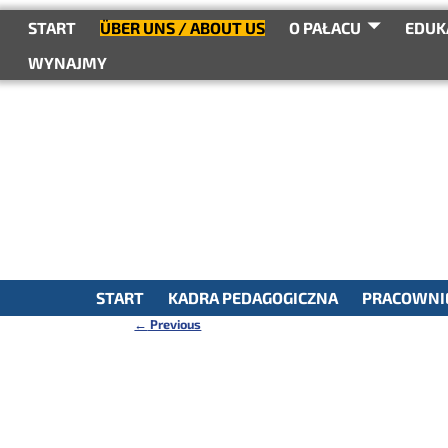
do
treści
START
ÜBER UNS / ABOUT US
O PAŁACU
EDUK
WYNAJMY
START
KADRA PEDAGOGICZNA
PRACOWNIE
←
Previous
Nawigacja