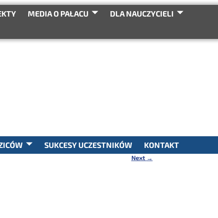
EKTY
MEDIA O PAŁACU
DLA NAUCZYCIELI
SEARCH
ZICÓW
SUKCESY UCZESTNIKÓW
KONTAKT
Next
→