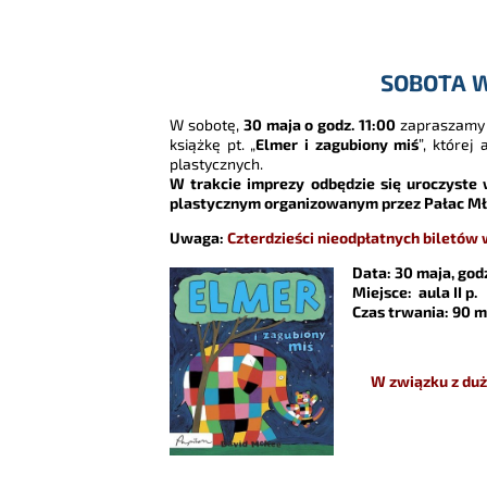
SOBOTA 
W sobotę,
30 maja o godz. 11:00
zapraszamy n
książkę pt. „
Elmer i zagubiony miś
”, której
plastycznych.
W trakcie imprezy odbędzie się uroczyste
plastycznym organizowanym przez Pałac Mło
Uwaga:
Czterdzieści nieodpłatnych biletów 
Data: 30 maja, godz
Miejsce: aula II p.
Czas trwania: 90 m
W związku z duż