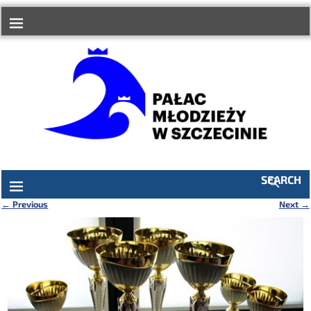
do
treści
SEARCH
←
Previous
Next
→
Nawigacja