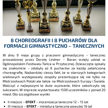
8 CHOREOGRAFII I 8 PUCHARÓW DLA
FORMACJI GIMNASTYCZNO – TANECZNYCH
W dniu 9 maja grupy z pracowni gimnastyczno – tanecznej
prowadzonej przez Dorotę Lindner – Baran wzięły udział w
Ogólnopolskim Festiwalu Tańca w Przytocznej. Dziewczęta spisały
się znakomicie – zdobyły aż 8 pucharów za każdą zatańczoną
choreografię. Najbardziej cieszy fakt, że w starszych kategoriach
wiekowych występowały zespoły prezentujące się nie tylko na
Mistrzostwach Polski ale także na Mistrzostwach Europy i Świata.
Walczyć z najlepszymi to duże wyzwanie, które zakończyło się
sukcesem. W imprezie wystartowało 1500 uczestników z ponad 20
miast. Oto szczegółowe wyniki:
II miejsce –
EFEKT
– inscenizacja taneczna 12 – 15 lat
III miejsce –
EFEKT
– miniatura taneczna powyżej 16 lat