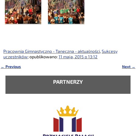
Pracownia Gimnastyczno - Taneczna - aktualności
,
Sukcesy
uczestników
; opublikowano:
11 maja, 2015 o 13:12
←
Previous
Next
→
Nawigacja
PARTNERZY