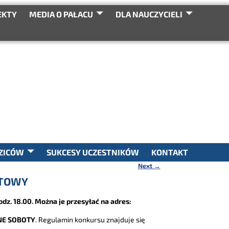
EKTY
MEDIA O PAŁACU
DLA NAUCZYCIELI
SEARCH
ZICÓW
SUKCESY UCZESTNIKÓW
KONTAKT
Next
→
ETOWY
odz. 18.00. Można je przesyłać na adres:
NE SOBOTY
. Regulamin konkursu znajduje się