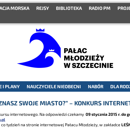
ACJA MORSKA
REJSY
BIBLIOTEKA
RADIO PM
PROJ
 I PLANY
NAUCZYCIELE NIEOBECNI
NABÓR
DLA ROD
 ZNASZ SWOJE MIASTO?” – KONKURS INTERN
onkursu internetowego. Na odpowiedzi czekamy
09 stycznia 2015 r. do g
.pl
co tydzień na stronie internetowej Pałacu Młodzieży, w zakładce
LEŚ