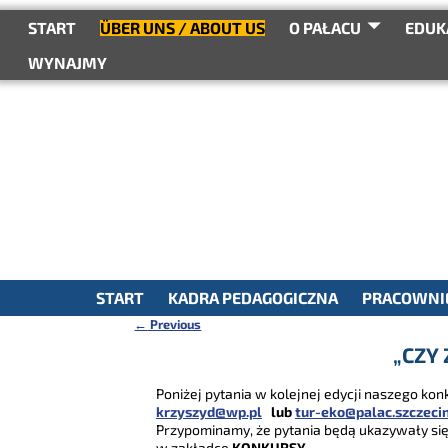
do
treści
START
ÜBER UNS / ABOUT US
O PAŁACU
EDUK
WYNAJMY
START
KADRA PEDAGOGICZNA
PRACOWNIE
←
Previous
Nawigacja
„CZY
Poniżej pytania w kolejnej edycji naszego k
krzyszyd@wp.pl
lub
tur-eko@palac.szczecin
Przypominamy, że pytania będą ukazywały się 
w zakładce
KONKURSY
.