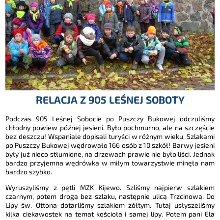
RELACJA Z 905 LEŚNEJ SOBOTY
Podczas 905 Leśnej Sobocie po Puszczy Bukowej odczuliśmy
chłodny powiew późnej jesieni. Było pochmurno, ale na szczęście
bez deszczu! Wspaniale dopisali turyści w różnym wieku. Szlakami
po Puszczy Bukowej wędrowało 166 osób z 10 szkół! Barwy jesieni
były już nieco stłumione, na drzewach prawie nie było liści. Jednak
bardzo przyjemna wędrówka w miłym towarzystwie minęła nam
bardzo szybko.
Wyruszyliśmy z pętli MZK Kijewo. Szliśmy najpierw szlakiem
czarnym, potem drogą bez szlaku, następnie ulicą Trzcinową. Do
Lipy św. Ottona dotarliśmy szlakiem żółtym. Tutaj usłyszeliśmy
kilka ciekawostek na temat kościoła i samej lipy. Potem pani Ela