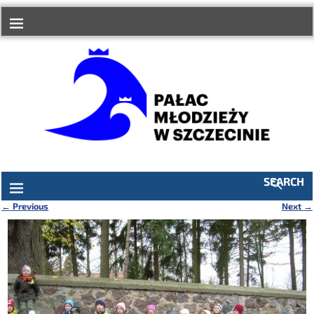
do
treści
SEARCH
←
Previous
Next
→
Nawigacja