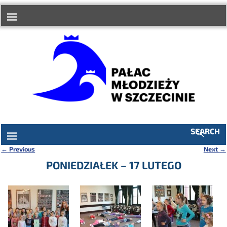
do
treści
SEARCH
←
Previous
Next
→
Nawigacja
PONIEDZIAŁEK – 17 LUTEGO