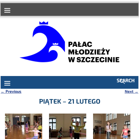
do
treści
SEARCH
←
Previous
Next
→
Nawigacja
PIĄTEK – 21 LUTEGO