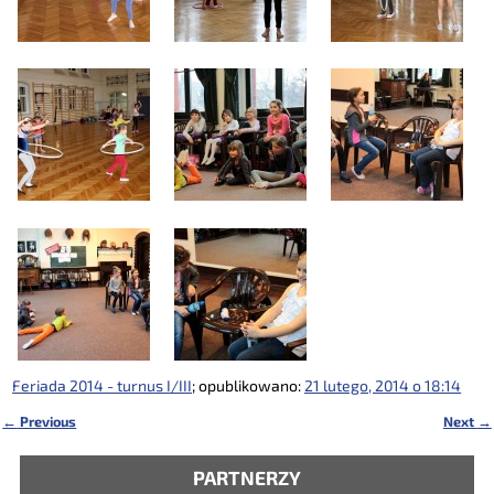
Feriada 2014 - turnus I/III
; opublikowano:
21 lutego, 2014 o 18:14
←
Previous
Next
→
Nawigacja
PARTNERZY