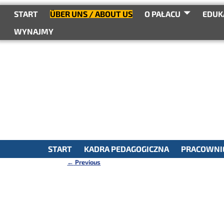
do
treści
START
ÜBER UNS / ABOUT US
O PAŁACU
EDUK
WYNAJMY
START
KADRA PEDAGOGICZNA
PRACOWNIE
←
Previous
Nawigacja