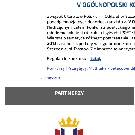
V OGÓLNOPOLSKI K
Związek Literatów Polskich – Oddział w Szcz
ponadgimnazjalnych do wzięcia udziału w
V O
Nadrzędnym celem konkursu poetyckiego jes
młodemu pokoleniu dorobku i sylwetki POETKI, w
Wiersze o tematyce różnego postrzegania i a
2013 r.
na adres podany w regulaminie konkur
Szczecinie, al. Piastów 7, z imprezą towarzysz
Regulamin konkursu –
tutaj.
Konkursy | Przeglądy
,
Multiteka - pałacowa Bib
←
Previous
Nawigacja
PARTNERZY