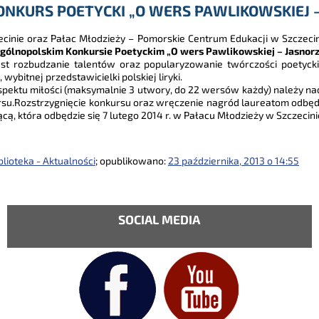
ONKURS POETYCKI „O WERS PAWLIKOWSKIEJ –
ecinie oraz Pałac Młodzieży – Pomorskie Centrum Edukacji w Szczec
gólnopolskim Konkursie Poetyckim „O wers Pawlikowskiej – Jasnorz
t rozbudzanie talentów oraz popularyzowanie twórczości poetyck
ybitnej przedstawicielki polskiej liryki.
spektu miłości (maksymalnie 3 utwory, do 22 wersów każdy) należy n
su.Rozstrzygnięcie konkursu oraz wręczenie nagród laureatom odbęd
ącą, która odbędzie się 7 lutego 2014 r. w Pałacu Młodzieży w Szczecini
lioteka - Aktualności
; opublikowano:
23 października, 2013 o 14:55
SOCIAL MEDIA