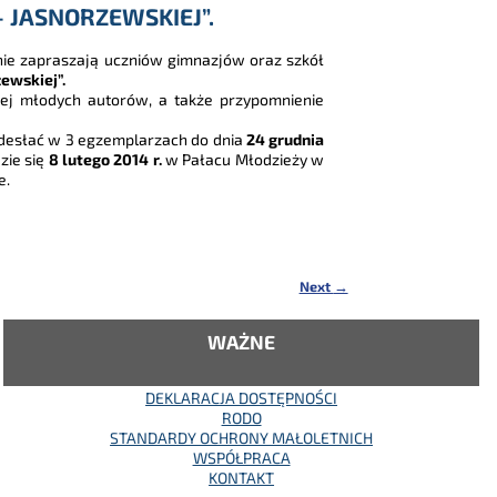
 JASNORZEWSKIEJ”.
inie zapraszają uczniów gimnazjów oraz szkół
ewskiej”.
iej młodych autorów, a także przypomnienie
adesłać w 3 egzemplarzach do dnia
24 grudnia
zie się
8 lutego 2014 r.
w Pałacu Młodzieży w
e.
Next
→
WAŻNE
DEKLARACJA DOSTĘPNOŚCI
RODO
STANDARDY OCHRONY MAŁOLETNICH
WSPÓŁPRACA
KONTAKT