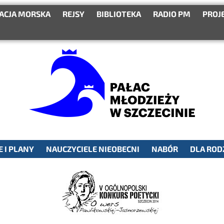
ACJA MORSKA
REJSY
BIBLIOTEKA
RADIO PM
PROJ
 I PLANY
NAUCZYCIELE NIEOBECNI
NABÓR
DLA ROD