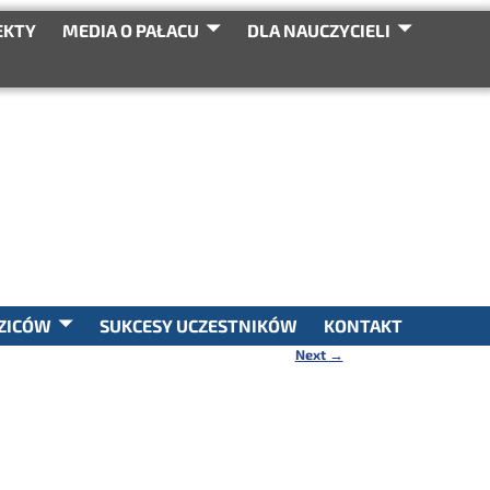
EKTY
MEDIA O PAŁACU
DLA NAUCZYCIELI
SEARCH
ZICÓW
SUKCESY UCZESTNIKÓW
KONTAKT
Next
→