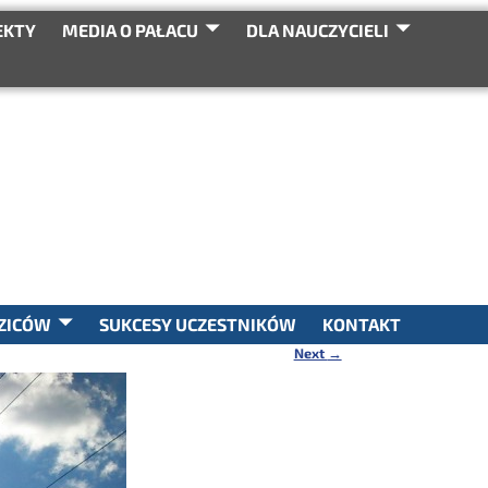
EKTY
MEDIA O PAŁACU
DLA NAUCZYCIELI
SEARCH
ZICÓW
SUKCESY UCZESTNIKÓW
KONTAKT
Next
→