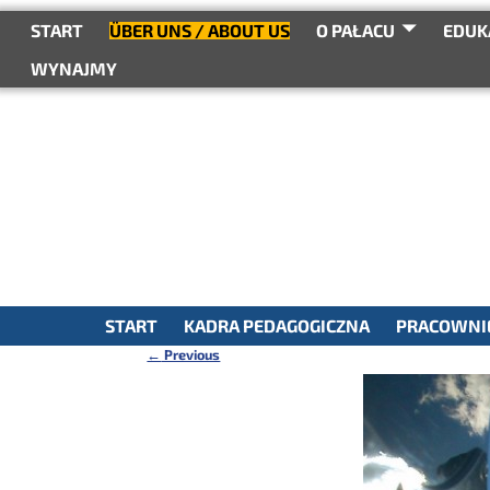
do
treści
START
ÜBER UNS / ABOUT US
O PAŁACU
EDUK
WYNAJMY
START
KADRA PEDAGOGICZNA
PRACOWNIE
←
Previous
Nawigacja