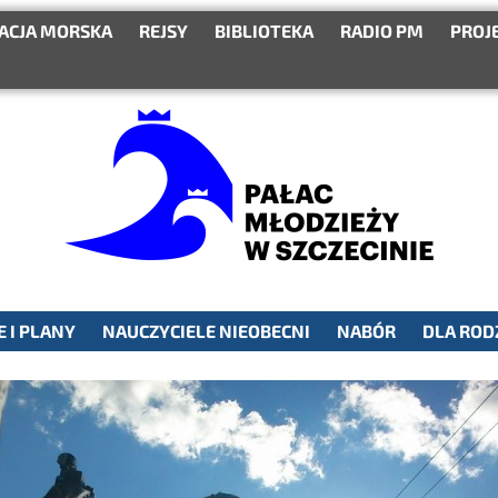
ACJA MORSKA
REJSY
BIBLIOTEKA
RADIO PM
PROJ
 I PLANY
NAUCZYCIELE NIEOBECNI
NABÓR
DLA ROD