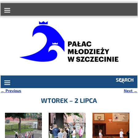
do
treści
SEARCH
←
Previous
Next
→
Nawigacja
WTOREK – 2 LIPCA