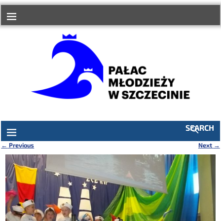
do
treści
SEARCH
←
Previous
Next
→
Nawigacja