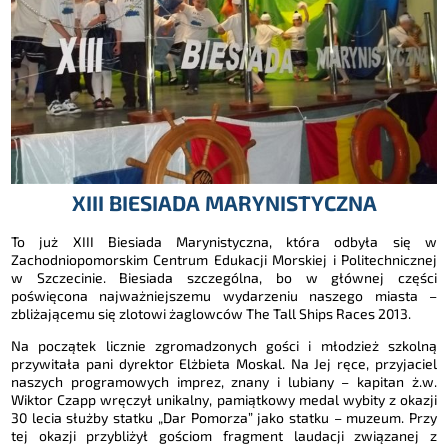
XIII BIESIADA MARYNISTYCZNA
To już XIII Biesiada Marynistyczna, która odbyła się w
Zachodniopomorskim Centrum Edukacji Morskiej i Politechnicznej
w Szczecinie. Biesiada szczególna, bo w głównej części
poświęcona najważniejszemu wydarzeniu naszego miasta –
zbliżającemu się zlotowi żaglowców The Tall Ships Races 2013.
Na początek licznie zgromadzonych gości i młodzież szkolną
przywitała pani dyrektor Elżbieta Moskal. Na Jej ręce, przyjaciel
naszych programowych imprez, znany i lubiany – kapitan ż.w.
Wiktor Czapp wręczył unikalny, pamiątkowy medal wybity z okazji
30 lecia służby statku „Dar Pomorza” jako statku – muzeum. Przy
tej okazji przybliżył gościom fragment laudacji związanej z