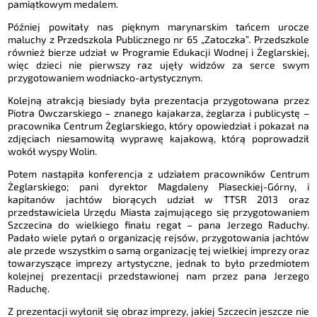
pamiątkowym medalem.
Później powitały nas pięknym marynarskim tańcem urocze
maluchy z Przedszkola Publicznego nr 65 „Zatoczka”. Przedszkole
również bierze udział w Programie Edukacji Wodnej i Żeglarskiej,
więc dzieci nie pierwszy raz ujęły widzów za serce swym
przygotowaniem wodniacko-artystycznym.
Kolejną atrakcją biesiady była prezentacja przygotowana przez
Piotra Owczarskiego – znanego kajakarza, żeglarza i publicystę –
pracownika Centrum Żeglarskiego, który opowiedział i pokazał na
zdjęciach niesamowitą wyprawę kajakową, którą poprowadził
wokół wyspy Wolin.
Potem nastąpiła konferencja z udziałem pracowników Centrum
Żeglarskiego; pani dyrektor Magdaleny Piaseckiej-Górny, i
kapitanów jachtów biorących udział w TTSR 2013 oraz
przedstawiciela Urzędu Miasta zajmującego się przygotowaniem
Szczecina do wielkiego finału regat – pana Jerzego Raduchy.
Padało wiele pytań o organizację rejsów, przygotowania jachtów
ale przede wszystkim o samą organizację tej wielkiej imprezy oraz
towarzyszące imprezy artystyczne, jednak to było przedmiotem
kolejnej prezentacji przedstawionej nam przez pana Jerzego
Raduchę.
Z prezentacji wyłonił się obraz imprezy, jakiej Szczecin jeszcze nie