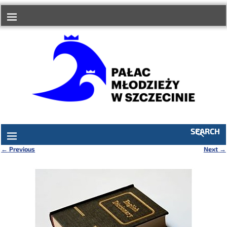
do
treści
SEARCH
←
Previous
Next
→
Nawigacja