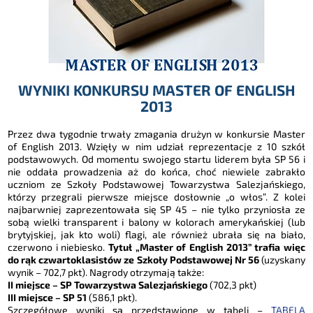
WYNIKI KONKURSU MASTER OF ENGLISH
2013
Przez dwa tygodnie trwały zmagania drużyn w konkursie Master
of English 2013. Wzięły w nim udział reprezentacje z 10 szkół
podstawowych. Od momentu swojego startu liderem była SP 56 i
nie oddała prowadzenia aż do końca, choć niewiele zabrakło
uczniom ze Szkoły Podstawowej Towarzystwa Salezjańskiego,
którzy przegrali pierwsze miejsce dosłownie „o włos”. Z kolei
najbarwniej zaprezentowała się SP 45 – nie tylko przyniosła ze
sobą wielki transparent i balony w kolorach amerykańskiej (lub
brytyjskiej, jak kto woli) flagi, ale również ubrała się na biało,
czerwono i niebiesko.
Tytuł „Master of English 2013” trafia więc
do rąk czwartoklasistów ze Szkoły Podstawowej Nr 56
(uzyskany
wynik – 702,7 pkt). Nagrody otrzymają także:
II miejsce – SP Towarzystwa Salezjańskiego
(702,3 pkt)
III miejsce – SP 51
(586,1 pkt).
Szczegółowe wyniki są przedstawione w tabeli –
TABELA