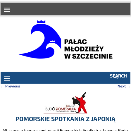
do
treści
SEARCH
←
Previous
Next
→
Nawigacja
POMORSKIE SPOTKANIA Z JAPONIĄ
W ramach tegorocznej edycji Pomorskich Spotkań z Japonią Budo