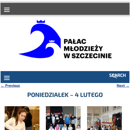
do
treści
SEARCH
←
Previous
Next
→
Nawigacja
PONIEDZIAŁEK – 4 LUTEGO