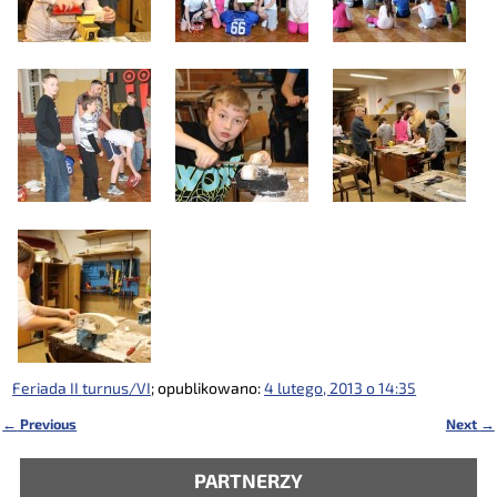
Feriada II turnus/VI
; opublikowano:
4 lutego, 2013 o 14:35
←
Previous
Next
→
Nawigacja
PARTNERZY