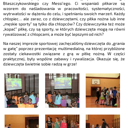
Błaszczykowskiego czy Messi`ego. Ci wspaniali piłkarze są
wzorem do naśladowania w pracowitości, systematyczności,
wytrwałości w dążeniu do celu, i spełnianiu swoich marzeń. Każdy
chłopiec… ale zaraz, co z dziewczętami, czy piłka nożna lub inne
„męskie sporty” są tylko dla chłopców? Czy dziewczynka też może
„kopać” piłkę, czy są sporty, w których dziewczęta mogą na równi
rywalizować z chłopcami, a może być lepszymi od nich?
Na naszej imprezie sportowej zachęcaliśmy dziewczęta do „grania
w gałę” poprzez prezentację multimedialną, na której przybliżone
zostały ciekawostki związane z grą w piłkę nożną. W części
praktycznej, były wspólne zabawy i rywalizacja. Okazuje się, że
dziewczęta świetnie sobie radzą w grze!