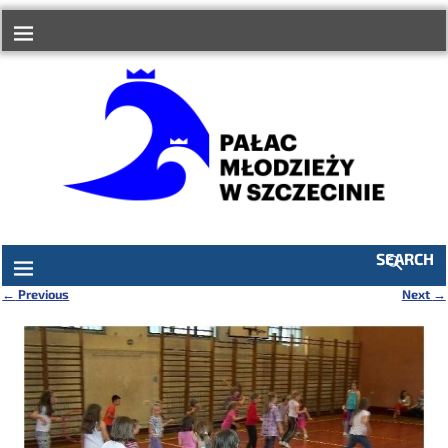
do
treści
SEARCH
←
Previous
Next
→
Nawigacja