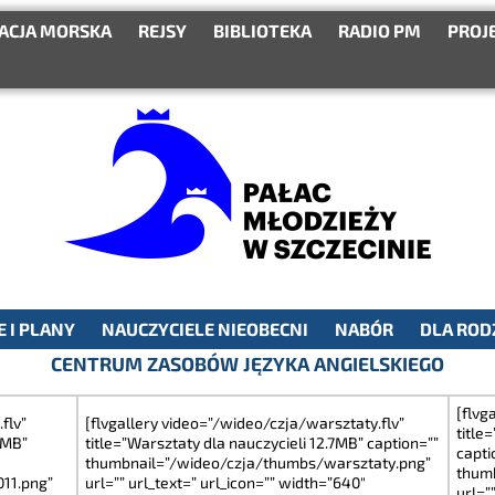
ACJA MORSKA
REJSY
BIBLIOTEKA
RADIO PM
PROJ
 I PLANY
NAUCZYCIELE NIEOBECNI
NABÓR
DLA ROD
CENTRUM ZASOBÓW JĘZYKA ANGIELSKIEGO
[flvg
flv”
[flvgallery video=”/wideo/czja/warsztaty.flv”
title
3MB”
title=”Warsztaty dla nauczycieli 12.7MB” caption=””
capti
thumbnail=”/wideo/czja/thumbs/warsztaty.png”
thum
11.png”
url=”” url_text=” url_icon=”” width=”640″
url=”