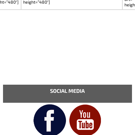
ght=”480″]
height=”480″]
heigh
SOCIAL MEDIA