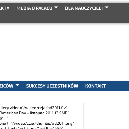
EKTY
MEDIA O PAŁACU
DLA NAUCZYCIELI
SEARCH
ZICÓW
SUKCESY UCZESTNIKÓW
KONTAKT
allery video=”/wideo/czja/ad2011.flv”
=”American Day – listopad 2011 13.9MB”
on=””
bnail=”/wideo/czja/thumbs/ad2011.png”
” url_text=” url_icon=”” width=”640″