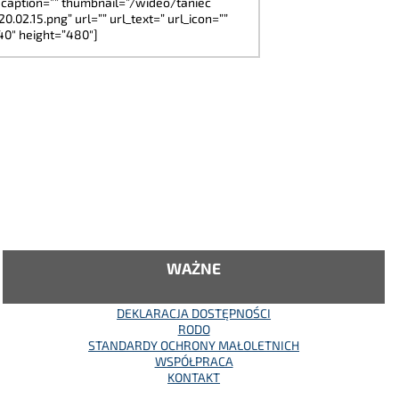
 caption=”” thumbnail=”/wideo/taniec
0.02.15.png” url=”” url_text=” url_icon=””
40″ height=”480″]
WAŻNE
DEKLARACJA DOSTĘPNOŚCI
RODO
STANDARDY OCHRONY MAŁOLETNICH
WSPÓŁPRACA
KONTAKT