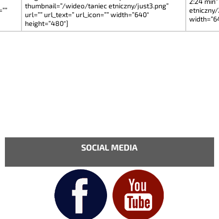
2:24 min”
thumbnail=”/wideo/taniec etniczny/just3.png”
=””
etniczny/2
url=”” url_text=” url_icon=”” width=”640″
width=”6
height=”480″]
SOCIAL MEDIA