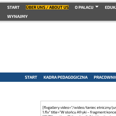
do
treści
START
ÜBER UNS / ABOUT US
O PAŁACU
EDUK
WYNAJMY
START
KADRA PEDAGOGICZNA
PRACOWNIE
[flvgallery video=”/wideo/taniec etniczny/ju
1.flv” title=”W słońcu Afryki – fragment konce