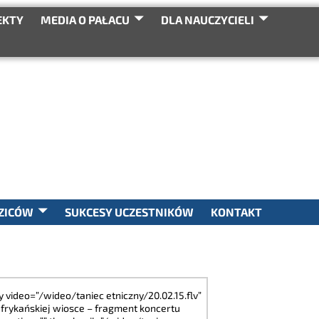
EKTY
MEDIA O PAŁACU
DLA NAUCZYCIELI
SEARCH
ZICÓW
SUKCESY UCZESTNIKÓW
KONTAKT
ry video=”/wideo/taniec etniczny/20.02.15.flv”
afrykańskiej wiosce – fragment koncertu