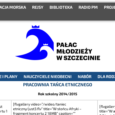
ACJA MORSKA
REJSY
BIBLIOTEKA
RADIO PM
PROJ
 I PLANY
NAUCZYCIELE NIEOBECNI
NABÓR
DLA ROD
PRACOWNIA TAŃCA ETNICZNEGO
Rok szkolny 2014/2015
[flvgallery video=”/wideo/taniec
st
[flvgalle
etniczny/just3.flv” title=”W słońcu Afryki –
rtu 1
title=”W 
fragment koncertu 2 18MB” caption=””