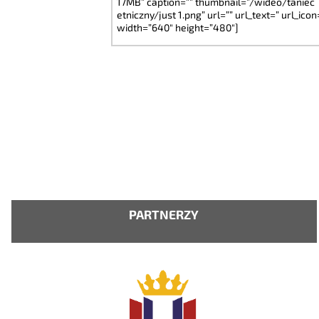
17MB” caption=”” thumbnail=”/wideo/taniec
etniczny/just 1.png” url=”” url_text=” url_icon
width=”640″ height=”480″]
PARTNERZY