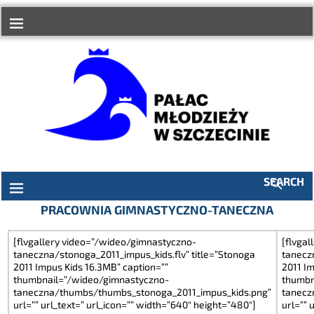
do
treści
SEARCH
PRACOWNIA GIMNASTYCZNO-TANECZNA
[flvgallery video=”/wideo/gimnastyczno-
[flvga
taneczna/stonoga_2011_impus_kids.flv” title=”Stonoga
tanecz
2011 Impus Kids 16.3MB” caption=””
2011 Im
thumbnail=”/wideo/gimnastyczno-
thumbn
taneczna/thumbs/thumbs_stonoga_2011_impus_kids.png”
tanecz
url=”” url_text=” url_icon=”” width=”640″ height=”480″]
url=”” 